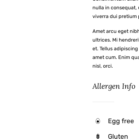
nulla in consequat,
viverra dui pretium
Amet arcu eget nibh
ultrices. Mi hendrer
et. Tellus adipisci
amet cum. Enim qua
nisl, orci.
Allergen Info
Egg free
Gluten