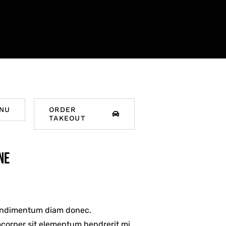
NU
ORDER
TAKEOUT
ne
ondimentum diam donec.
orper sit elementum hendrerit mi