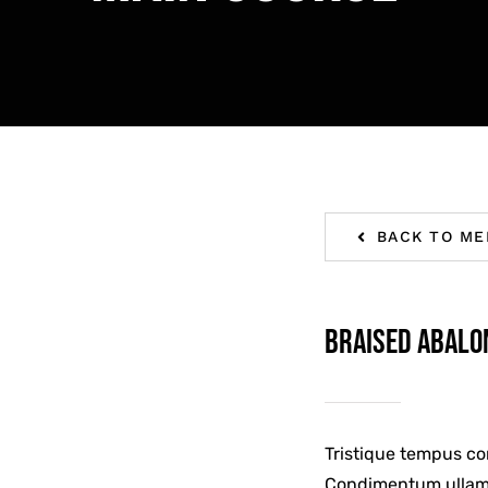
BACK TO ME
Braised Abalo
Tristique tempus c
Condimentum ullamc