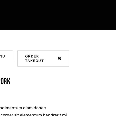
NU
ORDER
TAKEOUT
Pork
ondimentum diam donec.
orper sit elementum hendrerit mi