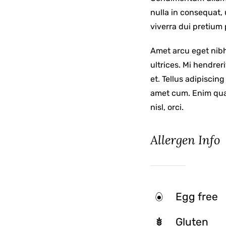
nulla in consequat,
viverra dui pretium
Amet arcu eget nibh
ultrices. Mi hendrer
et. Tellus adipisci
amet cum. Enim qua
nisl, orci.
Allergen Info
Egg free
Gluten